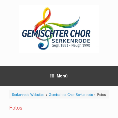
Zum
Inhalt
springen
Menü
Serkenrode Websites
>
Gemischter Chor Serkenrode
>
Fotos
Fotos