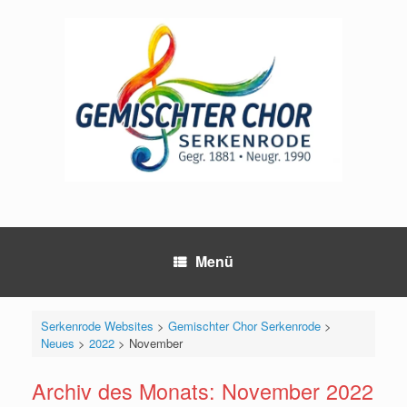
Zum
Inhalt
springen
Menü
Serkenrode Websites
>
Gemischter Chor Serkenrode
>
Neues
>
2022
>
November
Archiv des Monats:
November 2022